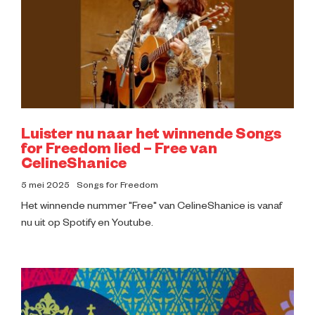
Impressie
Over ons
Luister nu naar het winnende Songs
for Freedom lied – Free van
CelineShanice
5 mei 2025
Songs for Freedom
Het winnende nummer "Free" van CelineShanice is vanaf
nu uit op Spotify en Youtube.