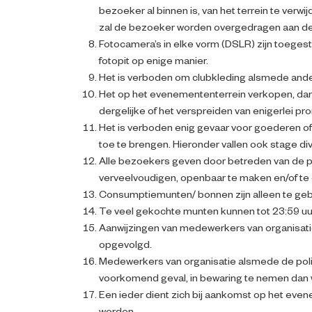
bezoeker al binnen is, van het terrein te verw
zal de bezoeker worden overgedragen aan de 
Fotocamera’s in elke vorm (DSLR) zijn toegesta
fotopit op enige manier.
Het is verboden om clubkleding alsmede ande
Het op het evenemententerrein verkopen, dan w
dergelijke of het verspreiden van enigerlei pr
Het is verboden enig gevaar voor goederen of 
toe te brengen. Hieronder vallen ook stage di
Alle bezoekers geven door betreden van de p
verveelvoudigen, openbaar te maken en/of te 
Consumptiemunten/ bonnen zijn alleen te geb
Te veel gekochte munten kunnen tot 23:59 uur 
Aanwijzingen van medewerkers van organisat
opgevolgd.
Medewerkers van organisatie alsmede de polit
voorkomend geval, in bewaring te nemen dan w
Een ieder dient zich bij aankomst op het even