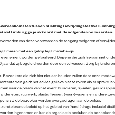
overeenkomsten tussen Stichting Bevrijdingsfestival Limburg
estival Limburg ga je akkoord met de volgende voorwaarden.
 overtreden van deze voorwaarden de toegang weigeren of verwijdere
egitimeren met een geldig legitimatiebewijs
 evenement worden gefouilleerd. Degene die zich hieraan niet on
6 jaar dat zij begeleid worden door een volwassen. Zorg bij kinde
ht. Bezoekers die zich hier niet aan houden zullen door onze mede
ntenterrein geldt het advies gelieve niet te roken als er sprake is 
n naar de plaats van het event: huisdieren, rijwielen, geluidsappa
f ander eten, vuurwerk, plastic flessen, (vuur-)wapens en andere geva
apens zal de bezoeker worden overgedragen aan de politie.
n zerotolerance beleid op het gebied van (hard-)drugs inclusief dist
 worden ingenomen en kan de organisatie besluiten de bezoeker de t