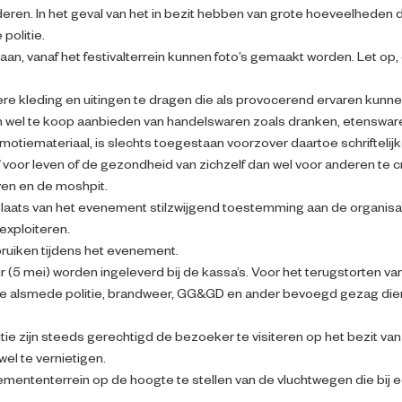
ijderen. In het geval van het in bezit hebben van grote hoeveelhede
politie.
an, vanaf het festivalterrein kunnen foto’s gemaakt worden. Let op,
re kleding en uitingen te dragen die als provocerend ervaren kunn
el te koop aanbieden van handelswaren zoals dranken, etenswaren, s
omotiemateriaal, is slechts toegestaan voorzover daartoe schrifteli
voor leven of de gezondheid van zichzelf dan wel voor anderen te 
ven en de moshpit.
laats van het evenement stilzwijgend toestemming aan de organisa
exploiteren.
ruiken tijdens het evenement.
(5 mei) worden ingeleverd bij de kassa’s. Voor het terugstorten va
ie alsmede politie, brandweer, GG&GD en ander bevoegd gezag die
ie zijn steeds gerechtigd de bezoeker te visiteren op het bezit v
el te vernietigen.
emententerrein op de hoogte te stellen van de vluchtwegen die bij e