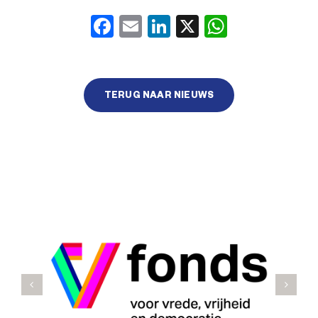
Facebook
Email
LinkedIn
X
WhatsA
TERUG NAAR NIEUWS