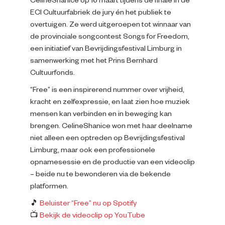
CelineShanice op 16 maart tijdens de finale in de
ECI Cultuurfabriek de jury én het publiek te
overtuigen. Ze werd uitgeroepen tot winnaar van
de provinciale songcontest Songs for Freedom,
een initiatief van Bevrijdingsfestival Limburg in
samenwerking met het Prins Bernhard
Cultuurfonds.
“Free” is een inspirerend nummer over vrijheid,
kracht en zelfexpressie, en laat zien hoe muziek
mensen kan verbinden en in beweging kan
brengen. CelineShanice won met haar deelname
niet alleen een optreden op Bevrijdingsfestival
Limburg, maar ook een professionele
opnamesessie en de productie van een videoclip
– beide nu te bewonderen via de bekende
platformen.
🎵
Beluister “Free” nu op Spotify
📺
Bekijk de videoclip op YouTube