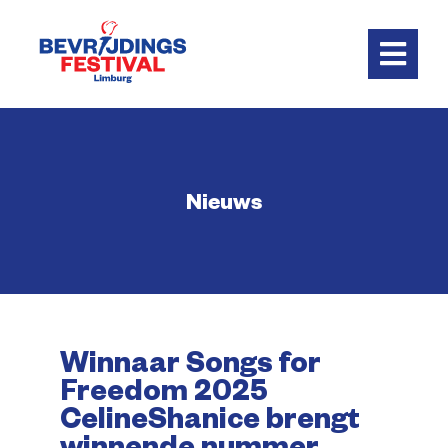
Skip
to
content
Toggl
Navig
Home
Nieuws
Programma
Praktisch
Vrienden
Winnaar Songs for
Freedom 2025
Nieuws
CelineShanice brengt