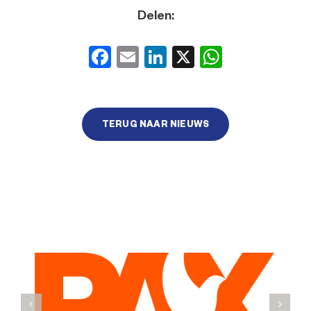
Delen:
Facebook
Email
LinkedIn
X
WhatsA
TERUG NAAR NIEUWS