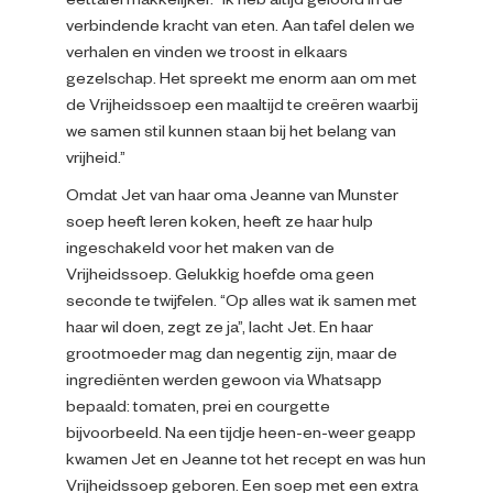
eettafel makkelijker. “Ik heb altijd geloofd in de
verbindende kracht van eten. Aan tafel delen we
verhalen en vinden we troost in elkaars
gezelschap. Het spreekt me enorm aan om met
de Vrijheidssoep een maaltijd te creëren waarbij
we samen stil kunnen staan bij het belang van
vrijheid.”
Omdat Jet van haar oma Jeanne van Munster
soep heeft leren koken, heeft ze haar hulp
ingeschakeld voor het maken van de
Vrijheidssoep. Gelukkig hoefde oma geen
seconde te twijfelen. “Op alles wat ik samen met
haar wil doen, zegt ze ja”, lacht Jet. En haar
grootmoeder mag dan negentig zijn, maar de
ingrediënten werden gewoon via Whatsapp
bepaald: tomaten, prei en courgette
bijvoorbeeld. Na een tijdje heen-en-weer geapp
kwamen Jet en Jeanne tot het recept en was hun
Vrijheidssoep geboren. Een soep met een extra