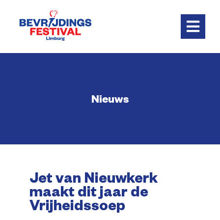
Skip
to
content
Toggl
Navig
Home
Nieuws
Programma
Praktisch
Vrienden
Jet van Nieuwkerk
maakt dit jaar de
Nieuws
Vrijheidssoep