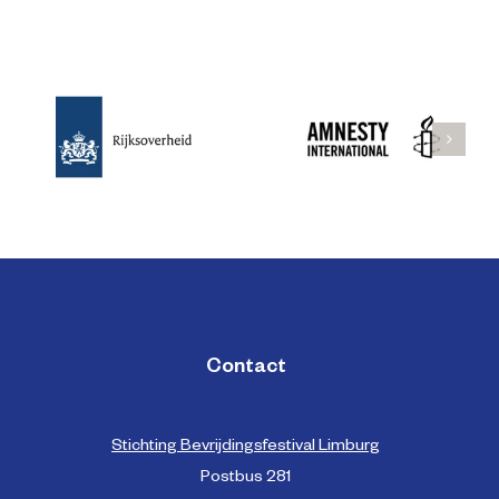
Contact
Stichting Bevrijdingsfestival Limburg
Postbus 281