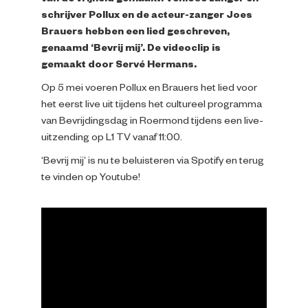
van de vrijheid gemaakt!
Venlose zanger en
Impressie
schrijver Pollux en de acteur-zanger Joes
Brauers hebben een lied geschreven,
genaamd ‘Bevrij mij’. De videoclip is
Over ons
gemaakt door Servé Hermans.
Op 5 mei voeren Pollux en Brauers het lied voor
het eerst live uit tijdens het cultureel programma
van Bevrijdingsdag in Roermond tijdens een live-
uitzending op L1 TV vanaf 11:00.
‘Bevrij mij’ is nu te beluisteren via Spotify en terug
te vinden op Youtube!