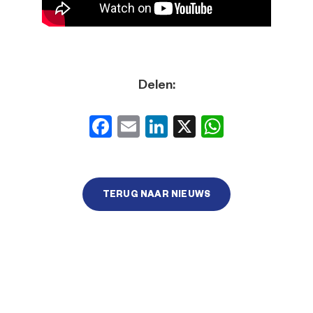
Delen:
Facebook
Email
LinkedIn
X
WhatsA
TERUG NAAR NIEUWS