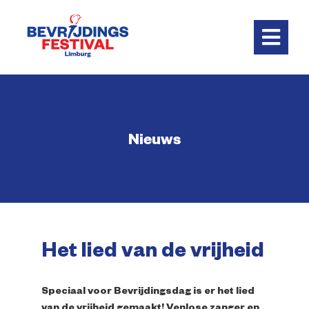
Skip
to
content
Toggl
Navig
Home
Nieuws
Programma
Praktisch
Vrienden
Het lied van de vrijheid
Nieuws
Speciaal voor Bevrijdingsdag is er het lied