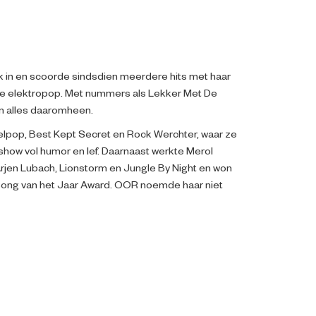
 in en scoorde sindsdien meerdere hits met haar
ige elektropop. Met nummers als Lekker Met De
en alles daaromheen.
kelpop, Best Kept Secret en Rock Werchter, waar ze
how vol humor en lef. Daarnaast werkte Merol
rjen Lubach, Lionstorm en Jungle By Night en won
ong van het Jaar Award. OOR noemde haar niet