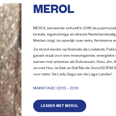
MEROL
MEROL lanceerde zichzelf in 2018 de popmuziek
brutale, eigenzinnige en directe Nederlandstal
Meiden zingt ze openlijk over seks, feminisme 
Ze stond eerder op festivals als Lowlands, Puk
garant staat voor een meezingende, energieke s
samen met artiesten als Bokoesam, Gotu Jim, A
ze met Hou Je Bek en Bef Me de 3voor12/3FM S
voor niets “de Lady Gaga van de Lage Landen”.
MAINSTAGE | 22:15 – 23:15
LEKKER MET MEROL