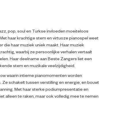
jazz, pop, soul en Turkse invloeden moeiteloos
Met haar krachtige stem en virtuoze pianospel weet
er die haar muziek uniek maakt. Haar muziek
chtig, waarbij ze persoonlijke verhalen vertaalt
elen. Haar deelname aan Beste Zangers liet een
ende stem en muzikale veelzijdigheid.
how waarin intieme pianomomenten worden
 Ze schakelt tussen verstilling en energie, en bouwt
panning. Met haar sterke podiumpresentatie en
iet alleen te raken, maar ook volledig mee te nemen