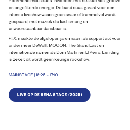
Roermond mixt sixties-invloeden met strakke riffs, groove
en ongefilterde energie. De band staat garant voor een
intense liveshow waarin geen snaar of trommelvel wordt
gespaard, met muziek die luid, smerig en
onweerstaanbaar dansbaar is.
F.I.X. maakte de afgelopen jaren naam als support act voor
onder meer DeWolff, MOOON, The Grand East en
internationale namen als Dom Martin en El Perro. Eén ding
is zeker: dit wordt geen keurige rockshow.
MAINSTAGE | 16:25 – 17:10
LIVE OP DE SENA STAGE (2025)